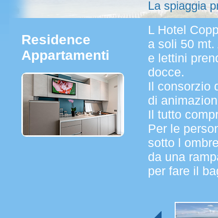
La spiaggia pr
L Hotel Copp
Residence
a soli 50 mt.
Appartamenti
e lettini pren
docce.
Il consorzio
di animazione
Il tutto com
Per le perso
sotto l ombr
da una rampa 
per fare il b