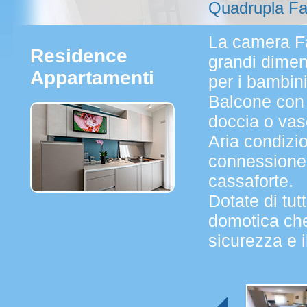
Quadrupla Fa
La camera Fa
Residence
grandi dimens
Appartamenti
per i bambini
Balcone con v
doccia o vasc
Aria condizio
connessione in
cassaforte.
Dotate di tut
domotica che 
sicurezza e 